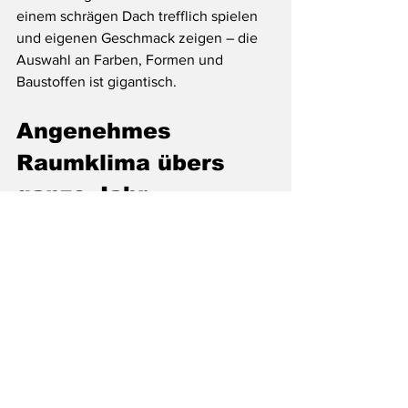
einem schrägen Dach trefflich spielen 
und eigenen Geschmack zeigen – die 
Auswahl an Farben, Formen und 
Baustoffen ist gigantisch.
Angenehmes 
Raumklima übers 
ganze Jahr
Ein geneigtes Dach wirkt 
konstruktionsbedingt ausgleichend auf 
das Raumklima: In der Regel ist es 
zweischalig konstruiert. Zwischen der 
Deckenkonstruktion des Unterdachs 
und der Dachhaut befindet sich ein 
Zwischenraum, in dem Luft zirkuliert – 
gewissermaßen ein Entlüftungskanal, 
der für angenehme Frische im Sommer 