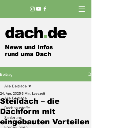
dach
.
de
News und Infos
rund ums Dach
Beitrag
Alle Beiträge
24. Apr. 2025
3 Min. Lesezeit
Alle Beiträge
Steildach – die
Dachbaustoffe
Dachform mit
Sanierung
eingebauten Vorteilen
Förderungen