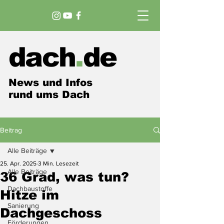
dach
.
de
News und Infos
rund ums Dach
Beitrag
Alle Beiträge
25. Apr. 2025
3 Min. Lesezeit
Alle Beiträge
36 Grad, was tun?
Dachbaustoffe
Hitze im
Sanierung
Dachgeschoss
Förderungen