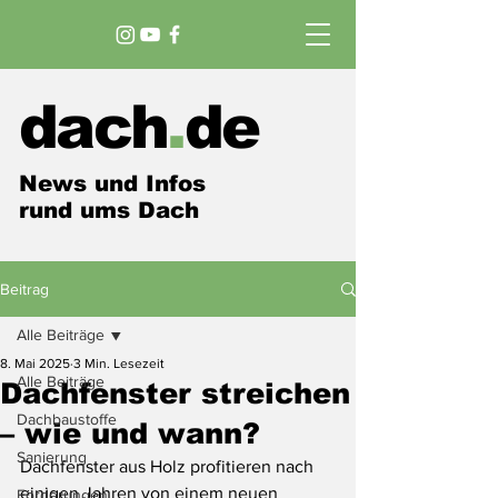
dach
.
de
News und Infos
rund ums Dach
Beitrag
Alle Beiträge
8. Mai 2025
3 Min. Lesezeit
Alle Beiträge
Dachfenster streichen
Dachbaustoffe
– wie und wann?
Sanierung
Dachfenster aus Holz profitieren nach 
einigen Jahren von einem neuen 
Förderungen